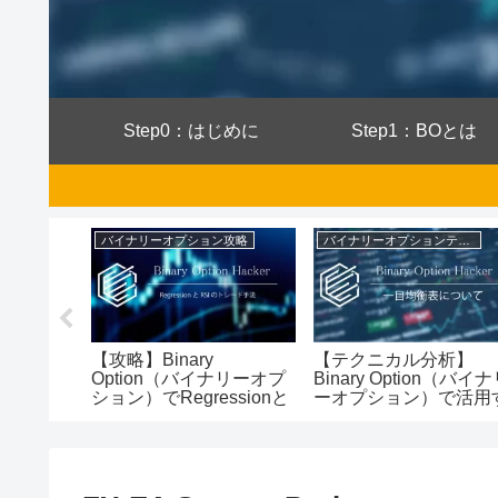
Step0：はじめに
Step1：BOとは
ン攻略
バイナリーオプション攻略
バイナリーオプションテクニカル分析
【攻略】Binary
【テクニカル分析】
ナリーオプ
Option（バイナリーオプ
Binary Option（バイ
差ボラテ
ション）でRegressionと
ーオプション）で活用
たトレン
RSIを使ったトレード手
る『一目均衡表』の分
について
法について徹底解説して
方法について徹底解説
た
みた
てみた