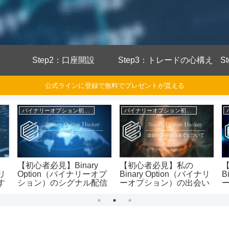
Step2：口座開設
Step3：トレードの心構え
S
公式ラインに登録で無料でプレゼントが貰える
バイナリーオプション初心者
バイナリーオプション初心者
【初心者必見】Binary
【初心者必見】私の
ナリ
Option（バイナリーオプ
Binary Option（バイナリ
B
す
ション）のシグナル配信
ーオプション）の出会い
析
は違法なのか徹底解説し
から現在まで赤裸々告白
ム
し
てみた
してみた