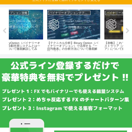
バイナリーオプションテクニカル分析
バイナリーオプション攻略
バ
ーオ
【テクニカル分析】Binary Option（バ
【攻略】これで完璧！！HighLowオー
【攻略
は一
イナリーオプション）で活用する『一
ストラリア（ハイローオーストラリ
プショ
み
目均衡表』の分析方法について徹底解
ア）について徹底解説してみた
トレ
説してみた
た