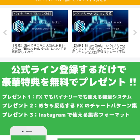
バイナリーオプション攻略
バイナリーオプション攻略
バ
リーオ
【攻略】海外でそこそこ人気のあるシ
【攻略】Binary Option（バイナリーオ
【初心
ィを
ステム『Binary Holy Grail』について徹
プション）でボリンジャーバンドを活
リー
いて
底解説してみた
用したレンジでの逆張りトレード手法
法な
について徹底解説してみた