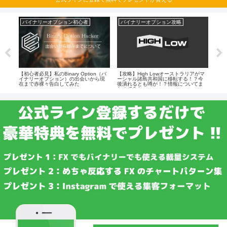
バイナリーオプション初心者
バイナリーオプション攻略
バ
バイナ
【初心者必見】私のBinary Option（バ
【攻略】High Lowオーストラリアがマ
【攻略
ーほ
イナリーオプション）の出会いから現
ーシャル諸島共和国に移転する！？今
プシ
在まで赤裸々告白してみた
後潰れるとも噂が！？情報についてま
使っ
とめてみた
徹底